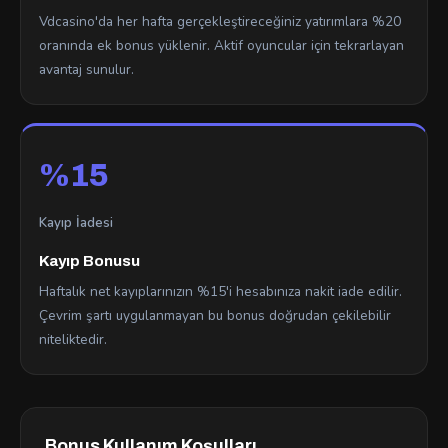
Vdcasino'da her hafta gerçekleştireceğiniz yatırımlara %20
oranında ek bonus yüklenir. Aktif oyuncular için tekrarlayan
avantaj sunulur.
%15
Kayıp İadesi
Kayıp Bonusu
Haftalık net kayıplarınızın %15'i hesabınıza nakit iade edilir.
Çevrim şartı uygulanmayan bu bonus doğrudan çekilebilir
niteliktedir.
Bonus Kullanım Koşulları