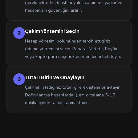
gerekmektedir. Bu işlem yalnızca bir kez yapılır ve
hesabınızın güvenliğini artırır.
Çekim Yöntemini Seçin
2
Hesap yönetimi bölümünden tercih ettiğiniz
ödeme yöntemini seçin. Papara, Mefete, Payfix
veya kripto para seçeneklerinden birini belirleyin.
Tutarı Girin ve Onaylayın
3
Çekmek istediğiniz tutarı girerek işlemi onaylayın.
Doğrulanmış hesaplarda işlem ortalama 5-15
dakika içinde tamamlanmaktadır.