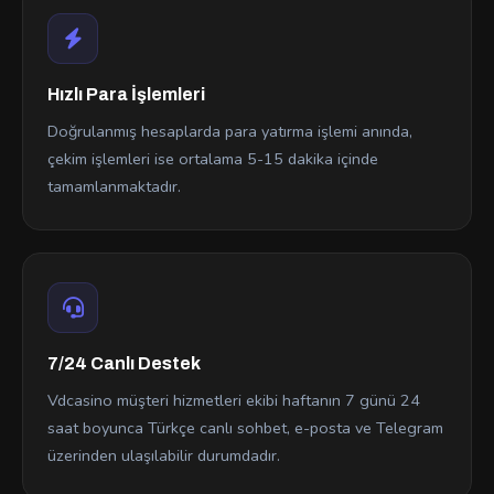
Hızlı Para İşlemleri
Doğrulanmış hesaplarda para yatırma işlemi anında,
çekim işlemleri ise ortalama 5-15 dakika içinde
tamamlanmaktadır.
7/24 Canlı Destek
Vdcasino müşteri hizmetleri ekibi haftanın 7 günü 24
saat boyunca Türkçe canlı sohbet, e-posta ve Telegram
üzerinden ulaşılabilir durumdadır.