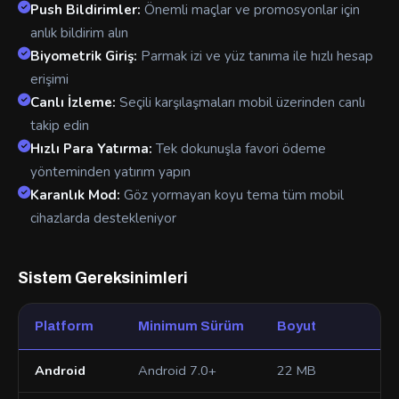
Push Bildirimler:
Önemli maçlar ve promosyonlar için
anlık bildirim alın
Biyometrik Giriş:
Parmak izi ve yüz tanıma ile hızlı hesap
erişimi
Canlı İzleme:
Seçili karşılaşmaları mobil üzerinden canlı
takip edin
Hızlı Para Yatırma:
Tek dokunuşla favori ödeme
yönteminden yatırım yapın
Karanlık Mod:
Göz yormayan koyu tema tüm mobil
cihazlarda destekleniyor
Sistem Gereksinimleri
Platform
Minimum Sürüm
Boyut
Android
Android 7.0+
22 MB