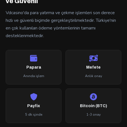
ve Güvenli
Vdcasino'da para yatırma ve çekme işlemleri son derece
hızlı ve güvenli biçimde gerçekleştirilmektedir. Türkiye'nin
en çok kullanılan ödeme yöntemlerinin tamamı
desteklenmektedir.
Papara
Mefete
Anında işlem
Anlık onay
Payfix
Bitcoin (BTC)
5 dk içinde
1-3 onay