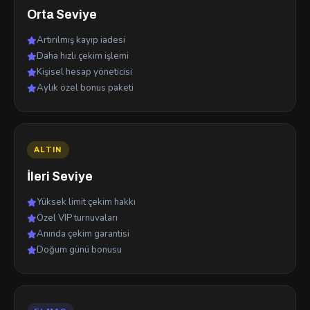
Orta Seviye
Artırılmış kayıp iadesi
Daha hızlı çekim işlemi
Kişisel hesap yöneticisi
Aylık özel bonus paketi
ALTIN
İleri Seviye
Yüksek limit çekim hakkı
Özel VIP turnuvaları
Anında çekim garantisi
Doğum günü bonusu