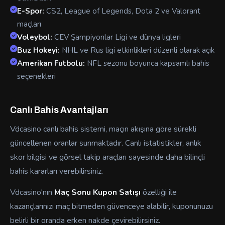
E-Spor:
CS2, League of Legends, Dota 2 ve Valorant
maçları
Voleybol:
CEV Şampiyonlar Ligi ve dünya ligleri
Buz Hokeyi:
NHL ve Rus ligi etkinlikleri düzenli olarak açık
Amerikan Futbolu:
NFL sezonu boyunca kapsamlı bahis
seçenekleri
Canlı Bahis Avantajları
Vdcasino canlı bahis sistemi, maçın akışına göre sürekli
güncellenen oranlar sunmaktadır. Canlı istatistikler, anlık
skor bilgisi ve görsel takip araçları sayesinde daha bilinçli
bahis kararları verebilirsiniz.
Vdcasino'nın
Maç Sonu Kupon Satışı
özelliği ile
kazançlarınızı maç bitmeden güvenceye alabilir, kuponunuzu
belirli bir oranda erken nakde çevirebilirsiniz.