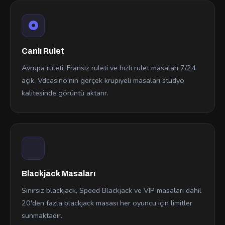
Canlı Rulet
Avrupa ruleti, Fransız ruleti ve hızlı rulet masaları 7/24
açık. Vdcasino'nın gerçek krupiyeli masaları stüdyo
kalitesinde görüntü aktarır.
Blackjack Masaları
Sınırsız blackjack, Speed Blackjack ve VIP masaları dahil
20'den fazla blackjack masası her oyuncu için limitler
sunmaktadır.