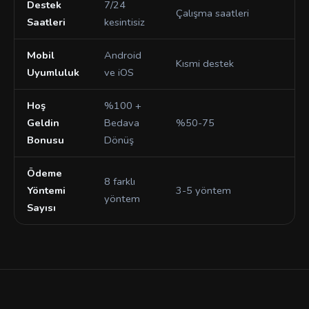
Destek
7/24
Çalışma saatleri
T
Saatleri
kesintisiz
Mobil
Android
Kısmi destek
T
Uyumluluk
ve iOS
Hoş
%100 +
Geldin
Bedava
%50-75
A
Bonusu
Dönüş
Ödeme
8 farklı
G
Yöntemi
3-5 yöntem
yöntem
S
Sayısı