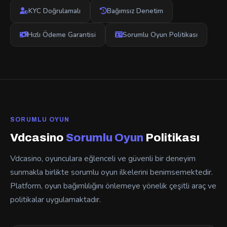
KYC Doğrulamalı
Bağımsız Denetim
Hızlı Ödeme Garantisi
Sorumlu Oyun Politikası
SORUMLU OYUN
Vdcasino
Sorumlu Oyun
Politikası
Vdcasino, oyunculara eğlenceli ve güvenli bir deneyim
sunmakla birlikte sorumlu oyun ilkelerini benimsemektedir.
Platform, oyun bağımlılığını önlemeye yönelik çeşitli araç ve
politikalar uygulamaktadır.