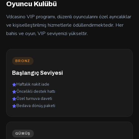
Oyuncu Kulübü
Vdcasino VIP programı, düzenli oyuncularını özel ayrıcalıklar
ve kişiselleştirilmiş hizmetlerle ödüllendirmektedir. Her
bahis ve oyun, VIP seviyenizi yükseltir.
BRONZ
Başlangıç Seviyesi
Haftalık nakit iade
Öncelikli destek hattı
Özel turnuva daveti
Bedava dönüş paketi
GÜMÜŞ