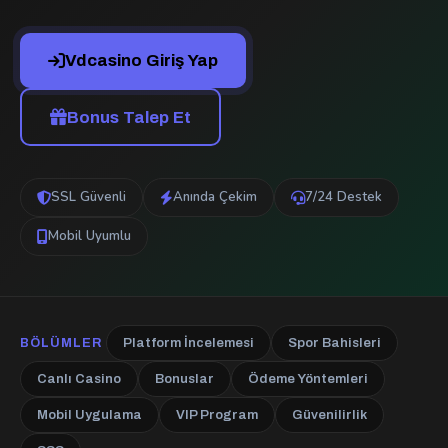
Vdcasino Giriş Yap
Bonus Talep Et
SSL Güvenli
Anında Çekim
7/24 Destek
Mobil Uyumlu
Platform İncelemesi
Spor Bahisleri
BÖLÜMLER
Canlı Casino
Bonuslar
Ödeme Yöntemleri
Mobil Uygulama
VIP Program
Güvenilirlik