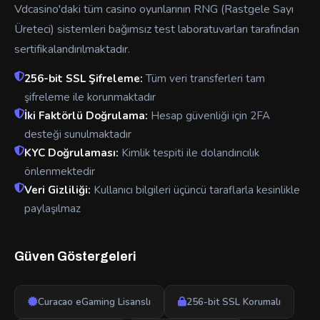
Vdcasino'daki tüm casino oyunlarının RNG (Rastgele Sayı
Üreteci) sistemleri bağımsız test laboratuvarları tarafından
sertifikalandırılmaktadır.
256-bit SSL Şifreleme:
Tüm veri transferleri tam
şifreleme ile korunmaktadır
İki Faktörlü Doğrulama:
Hesap güvenliği için 2FA
desteği sunulmaktadır
KYC Doğrulaması:
Kimlik tespiti ile dolandırıcılık
önlenmektedir
Veri Gizliliği:
Kullanıcı bilgileri üçüncü taraflarla kesinlikle
paylaşılmaz
Güven Göstergeleri
Curacao eGaming Lisanslı
256-bit SSL Korumalı