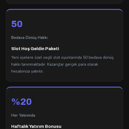
50
Bedava Dönüş Hakkı
Slot Hoş Geldin Paketi
Yeni üyelere özel seçili slot oyunlarında 50 bedava dönüş
hakkı tanınmaktadır. Kazançlar gerçek para olarak
hesabınıza yatırılır.
%20
Her Yatırımda
Haftalık Yatırım Bonusu