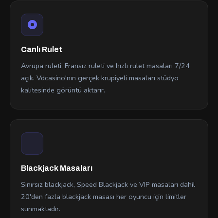
Canlı Rulet
Avrupa ruleti, Fransız ruleti ve hızlı rulet masaları 7/24
açık. Vdcasino'nın gerçek krupiyeli masaları stüdyo
kalitesinde görüntü aktarır.
Blackjack Masaları
Sınırsız blackjack, Speed Blackjack ve VIP masaları dahil
20'den fazla blackjack masası her oyuncu için limitler
sunmaktadır.