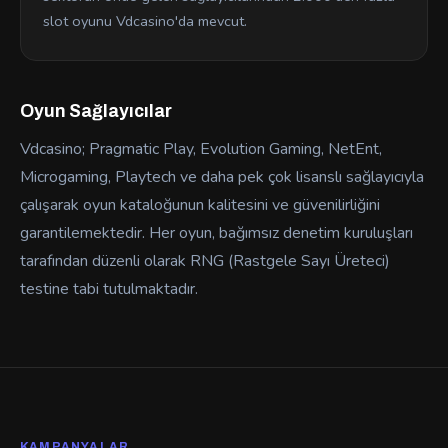
slot oyunu Vdcasino'da mevcut.
Oyun Sağlayıcılar
Vdcasino; Pragmatic Play, Evolution Gaming, NetEnt,
Microgaming, Playtech ve daha pek çok lisanslı sağlayıcıyla
çalışarak oyun kataloğunun kalitesini ve güvenilirliğini
garantilemektedir. Her oyun, bağımsız denetim kuruluşları
tarafından düzenli olarak RNG (Rastgele Sayı Üreteci)
testine tabi tutulmaktadır.
KAMPANYALAR