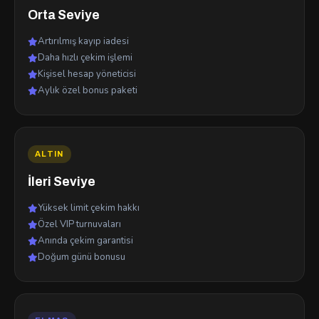
Orta Seviye
Artırılmış kayıp iadesi
Daha hızlı çekim işlemi
Kişisel hesap yöneticisi
Aylık özel bonus paketi
ALTIN
İleri Seviye
Yüksek limit çekim hakkı
Özel VIP turnuvaları
Anında çekim garantisi
Doğum günü bonusu