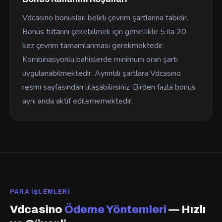
Vdcasino bonusları belirli çevrim şartlarına tabidir.
Bonus tutarını çekebilmek için genellikle 5 ila 20
kez çevrim tamamlanması gerekmektedir.
Kombinasyonlu bahislerde minimum oran şartı
uygulanabilmektedir. Ayrıntılı şartlara Vdcasino
resmi sayfasından ulaşabilirsiniz. Birden fazla bonus
aynı anda aktif edilememektedir.
PARA İŞLEMLERI
Vdcasino
Ödeme Yöntemleri
— Hızlı