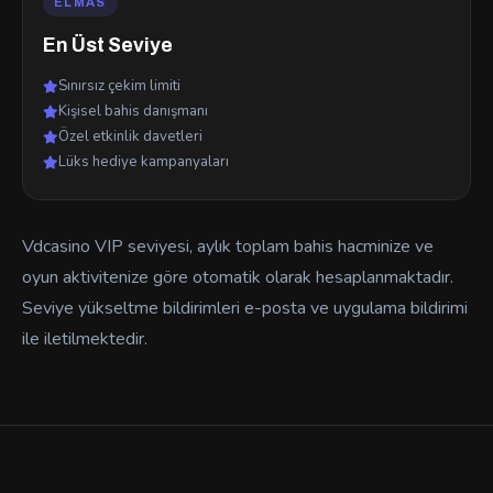
ELMAS
En Üst Seviye
Sınırsız çekim limiti
Kişisel bahis danışmanı
Özel etkinlik davetleri
Lüks hediye kampanyaları
Vdcasino VIP seviyesi, aylık toplam bahis hacminize ve
oyun aktivitenize göre otomatik olarak hesaplanmaktadır.
Seviye yükseltme bildirimleri e-posta ve uygulama bildirimi
ile iletilmektedir.