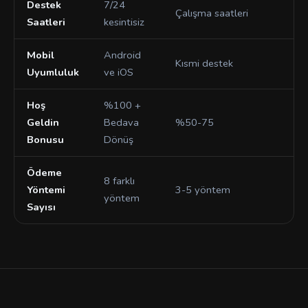
Destek
7/24
Çalışma saatleri
T
Saatleri
kesintisiz
Mobil
Android
Kısmi destek
T
Uyumluluk
ve iOS
Hoş
%100 +
Geldin
Bedava
%50-75
A
Bonusu
Dönüş
Ödeme
8 farklı
G
Yöntemi
3-5 yöntem
yöntem
S
Sayısı