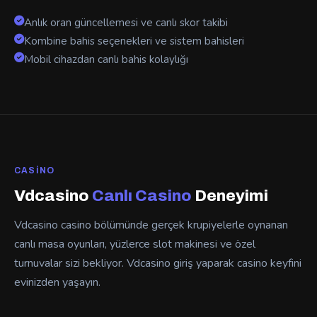
Anlık oran güncellemesi ve canlı skor takibi
Kombine bahis seçenekleri ve sistem bahisleri
Mobil cihazdan canlı bahis kolaylığı
CASINO
Vdcasino
Canlı Casino
Deneyimi
Vdcasino casino bölümünde gerçek krupiyelerle oynanan
canlı masa oyunları, yüzlerce slot makinesi ve özel
turnuvalar sizi bekliyor. Vdcasino giriş yaparak casino keyfini
evinizden yaşayın.