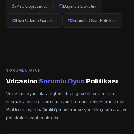
KYC Doğrulamalı
Bağımsız Denetim
Hızlı Ödeme Garantisi
Sorumlu Oyun Politikası
SORUMLU OYUN
Vdcasino
Sorumlu Oyun
Politikası
Vdcasino, oyunculara eğlenceli ve güvenli bir deneyim
sunmakla birlikte sorumlu oyun ilkelerini benimsemektedir.
Platform, oyun bağımlılığını önlemeye yönelik çeşitli araç ve
politikalar uygulamaktadır.