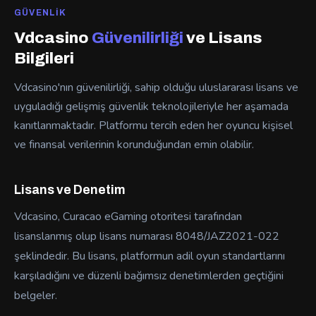
GÜVENLIK
Vdcasino
Güvenilirliği
ve Lisans
Bilgileri
Vdcasino'nın güvenilirliği, sahip olduğu uluslararası lisans ve
uyguladığı gelişmiş güvenlik teknolojileriyle her aşamada
kanıtlanmaktadır. Platformu tercih eden her oyuncu kişisel
ve finansal verilerinin korunduğundan emin olabilir.
Lisans ve Denetim
Vdcasino, Curacao eGaming otoritesi tarafından
lisanslanmış olup lisans numarası 8048/JAZ2021-022
şeklindedir. Bu lisans, platformun adil oyun standartlarını
karşıladığını ve düzenli bağımsız denetimlerden geçtiğini
belgeler.