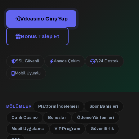
Vdcasino Giriş Yap
Bonus Talep Et
SSL Güvenli
Anında Çekim
7/24 Destek
Mobil Uyumlu
Platform İncelemesi
Spor Bahisleri
BÖLÜMLER
Canlı Casino
Bonuslar
Ödeme Yöntemleri
Mobil Uygulama
VIP Program
Güvenilirlik