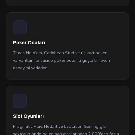
Poker Odaları
Texas Hold'em, Caribbean Stud ve üç kart poker
varyantları ile casino poker bölümü güçlü bir oyun
deneyimi vadeder.
Slot Oyunları
Pragmatic Play, NetEnt ve Evolution Gaming gibi
sektörün önde gelen sağlayıcılarından 2.000'den fazla