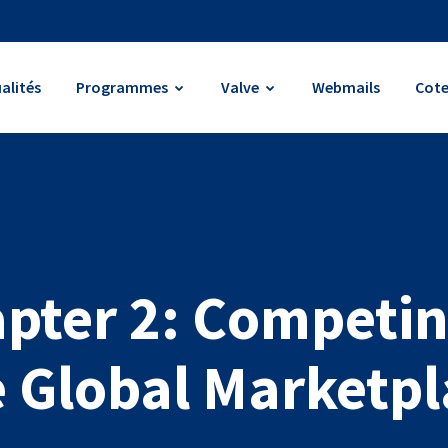
alités
Programmes
Valve
Webmails
Cote
pter 2: Competin
e Global Marketpl