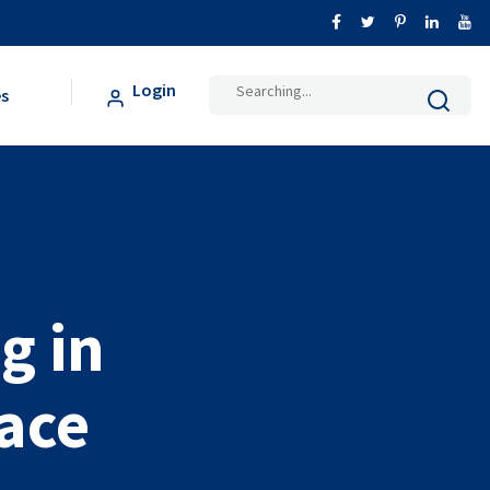
Search
Login
s
for:
g in
ace