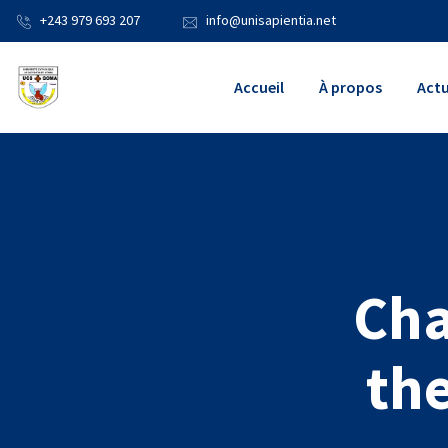
+243 979 693 207
info@unisapientia.net
Accueil
À propos
Actu
Cha
th