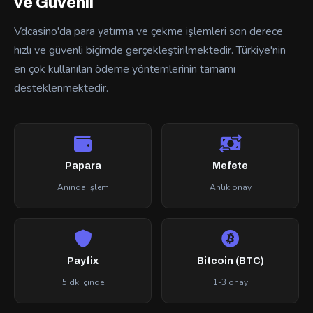
ve Güvenli
Vdcasino'da para yatırma ve çekme işlemleri son derece
hızlı ve güvenli biçimde gerçekleştirilmektedir. Türkiye'nin
en çok kullanılan ödeme yöntemlerinin tamamı
desteklenmektedir.
Papara
Mefete
Anında işlem
Anlık onay
Payfix
Bitcoin (BTC)
5 dk içinde
1-3 onay