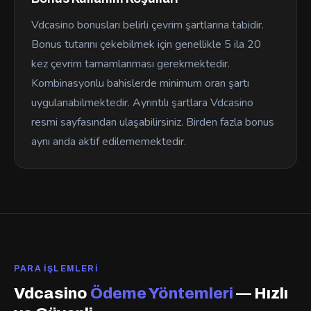
Vdcasino bonusları belirli çevrim şartlarına tabidir.
Bonus tutarını çekebilmek için genellikle 5 ila 20
kez çevrim tamamlanması gerekmektedir.
Kombinasyonlu bahislerde minimum oran şartı
uygulanabilmektedir. Ayrıntılı şartlara Vdcasino
resmi sayfasından ulaşabilirsiniz. Birden fazla bonus
aynı anda aktif edilememektedir.
PARA İŞLEMLERI
Vdcasino
Ödeme Yöntemleri
— Hızlı