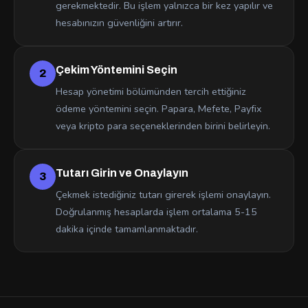
gerekmektedir. Bu işlem yalnızca bir kez yapılır ve
hesabınızın güvenliğini artırır.
Çekim Yöntemini Seçin
2
Hesap yönetimi bölümünden tercih ettiğiniz
ödeme yöntemini seçin. Papara, Mefete, Payfix
veya kripto para seçeneklerinden birini belirleyin.
Tutarı Girin ve Onaylayın
3
Çekmek istediğiniz tutarı girerek işlemi onaylayın.
Doğrulanmış hesaplarda işlem ortalama 5-15
dakika içinde tamamlanmaktadır.