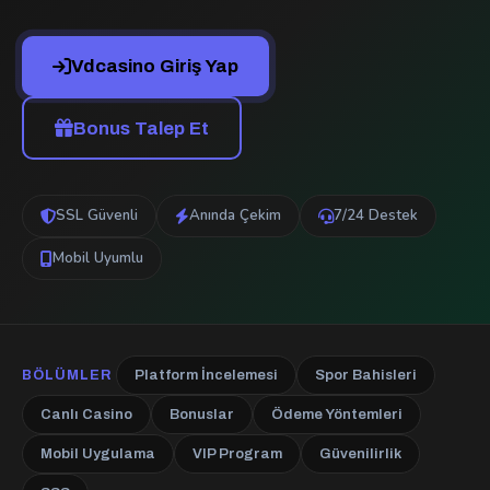
Vdcasino Giriş Yap
Bonus Talep Et
SSL Güvenli
Anında Çekim
7/24 Destek
Mobil Uyumlu
Platform İncelemesi
Spor Bahisleri
BÖLÜMLER
Canlı Casino
Bonuslar
Ödeme Yöntemleri
Mobil Uygulama
VIP Program
Güvenilirlik