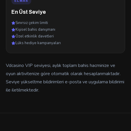
ELMAS
En Üst Seviye
Sınırsız çekim limiti
Kişisel bahis danışmanı
Özel etkinlik davetleri
Lüks hediye kampanyaları
Vdcasino VIP seviyesi, aylık toplam bahis hacminize ve
oyun aktivitenize göre otomatik olarak hesaplanmaktadır.
Seviye yükseltme bildirimleri e-posta ve uygulama bildirimi
ile iletilmektedir.