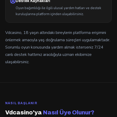
Destek Kaynakları
Oyun bağımlılığı ile ilgili ulusal yardım hatları ve destek
kuruluşlarına platform içinden ulaşabilirsiniz.
Vdcasino, 18 yaşın altındaki bireylerin platforma erişimini
önlemek amacıyla yaş doğrulama süreçleri uygulamaktadır.
Sorumlu oyun konusunda yardım almak isterseniz 7/24
canlı destek hattımız aracılığıyla uzman ekibimize
ulaşabilirsiniz.
NASIL BAŞLANIR
Vdcasino'ya
Nasıl Üye Olunur?