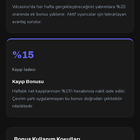
Vdcasino'da her hafta gerçekleştireceğiniz yatırımlara %20
oranında ek bonus yüklenir. Aktif oyuncular için tekrarlayan
avantaj sunulur.
%15
Kayıp İadesi
Kayıp Bonusu
Haftalık net kayıplarınızın %15'i hesabınıza nakit iade edilir.
Çevrim şartı uygulanmayan bu bonus doğrudan çekilebilir
niteliktedir.
Bonus Kullanım Koşulları