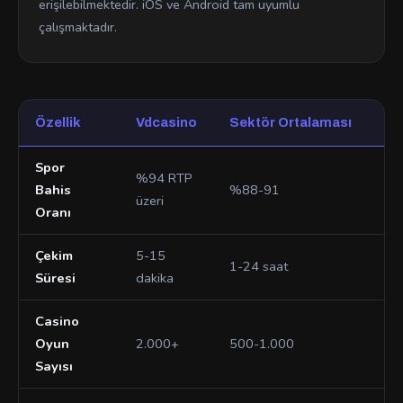
erişilebilmektedir. iOS ve Android tam uyumlu
çalışmaktadır.
Özellik
Vdcasino
Sektör Ortalaması
De
Spor
%94 RTP
Bahis
%88-91
Ü
üzeri
Oranı
Çekim
5-15
1-24 saat
Ç
Süresi
dakika
Casino
Oyun
2.000+
500-1.000
Z
Sayısı