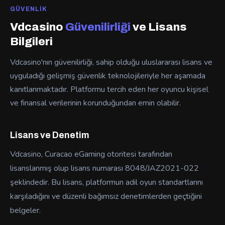
GÜVENLIK
Vdcasino
Güvenilirliği
ve Lisans
Bilgileri
Vdcasino'nın güvenilirliği, sahip olduğu uluslararası lisans ve
uyguladığı gelişmiş güvenlik teknolojileriyle her aşamada
kanıtlanmaktadır. Platformu tercih eden her oyuncu kişisel
ve finansal verilerinin korunduğundan emin olabilir.
Lisans ve Denetim
Vdcasino, Curacao eGaming otoritesi tarafından
lisanslanmış olup lisans numarası 8048/JAZ2021-022
şeklindedir. Bu lisans, platformun adil oyun standartlarını
karşıladığını ve düzenli bağımsız denetimlerden geçtiğini
belgeler.