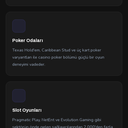
Poker Odaları
Texas Hold'em, Caribbean Stud ve üç kart poker
varyantları ile casino poker bölümü güçlü bir oyun
deneyimi vadeder.
Slot Oyunları
Pragmatic Play, NetEnt ve Evolution Gaming gibi
sektörün önde gelen sağlayıcılarından 2.000'den fazla