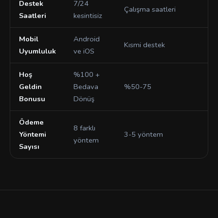
Destek
7/24
Çalışma saatleri
T
Saatleri
kesintisiz
Mobil
Android
Kısmi destek
T
Uyumluluk
ve iOS
Hoş
%100 +
Geldin
Bedava
%50-75
A
Bonusu
Dönüş
Ödeme
8 farklı
G
Yöntemi
3-5 yöntem
yöntem
S
Sayısı